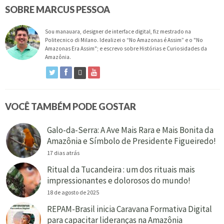
SOBRE MARCUS PESSOA
Sou manauara, designer de interface digital, fiz mestrado na
Politecnico di Milano. Idealizei o “No Amazonas é Assim” e o "No
Amazonas Era Assim"; e escrevo sobre Histórias e Curiosidades da
Amazônia.
VOCÊ TAMBÉM PODE GOSTAR
Galo-da-Serra: A Ave Mais Rara e Mais Bonita da
Amazônia e Símbolo de Presidente Figueiredo!
17 dias atrás
Ritual da Tucandeira : um dos rituais mais
impressionantes e dolorosos do mundo!
18 de agosto de 2025
REPAM-Brasil inicia Caravana Formativa Digital
para capacitar lideranças na Amazônia