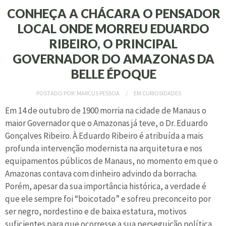
CONHEÇA A CHÁCARA O PENSADOR
LOCAL ONDE MORREU EDUARDO
RIBEIRO, O PRINCIPAL
GOVERNADOR DO AMAZONAS DA
BELLE ÉPOQUE
POSTADO POR:
MARCUS PESSOA
EM
CURIOSIDADES
Em 14 de outubro de 1900 morria na cidade de Manaus o
maior Governador que o Amazonas já teve, o Dr. Eduardo
Gonçalves Ribeiro. À Eduardo Ribeiro é atribuída a mais
profunda intervenção modernista na arquitetura e nos
equipamentos públicos de Manaus, no momento em que o
Amazonas contava com dinheiro advindo da borracha.
Porém, apesar da sua importância histórica, a verdade é
que ele sempre foi “boicotado” e sofreu preconceito por
ser negro, nordestino e de baixa estatura, motivos
suficientes para que ocorresse a sua perseguição política