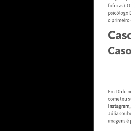
fofocas). O
psicólogo 
o primeiro 
Caso
Caso
Em 10 de n
cometeu su
Instagram
Júlia soub
imagens é p