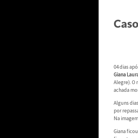
Caso
04 dias apó
Giana Laur
Alegre). O
achada mor
Alguns dia
por repass
Na imagem,
Giana fico