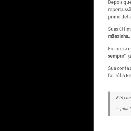
Depois que
repercussã
primo dela 
Suas últi
mãezinha..
Em outra el
sempre
“.
[s
Sua conta 
foi Júlia 
E tô co
— julia