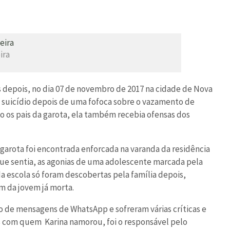
ira
depois, no dia 07 de novembro de 2017 na cidade de Nova
u suicídio depois de uma fofoca sobre o vazamento de
o os pais da garota, ela também recebia ofensas dos
 A garota foi encontrada enforcada na varanda da residência
que sentia, as agonias de uma adolescente marcada pela
da escola só foram descobertas pela família depois,
 da jovem já morta.
ço de mensagens de WhatsApp e sofreram várias críticas e
os com quem Karina namorou, foi o responsável pelo