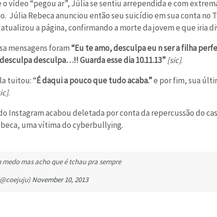
 o vídeo “pegou ar”, Júlia se sentiu arrependida e com extr
o. Júlia Rebeca anunciou então seu suicídio em sua conta no T
atualizou a página, confirmando a morte da jovem e que iria div
msa mensagens foram
“Eu te amo, desculpa eu n ser a filha pe
 desculpa desculpa…!! Guarda esse dia 10.11.13”
[sic]
.
a tuitou: “
É daqui a pouco que tudo acaba.”
e por fim, sua úl
ic]
.
do Instagram acabou deletada por conta da repercussão do ca
Rebeca, uma vítima do cyberbullying.
m medo mas acho que é tchau pra sempre
 (@coejuju)
November 10, 2013