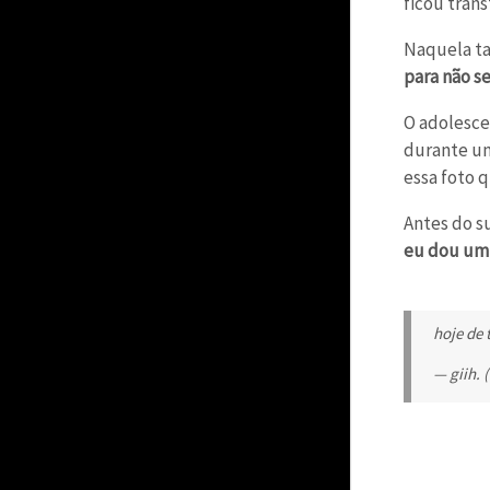
ficou tran
Naquela t
para não s
O adolesce
durante um
essa foto 
Antes do s
eu dou um 
hoje de 
— giih.