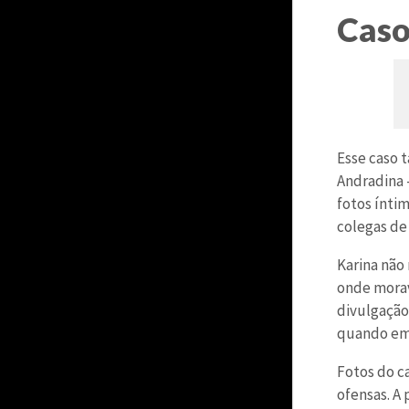
Caso
Esse caso 
Andradina 
fotos ínti
colegas de 
Karina não 
onde morav
divulgação 
quando em 
Fotos do c
ofensas. A