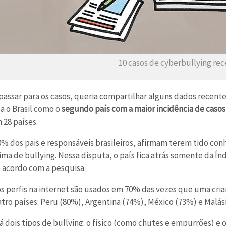
10 casos de cyberbullying rec
passar para os casos, queria compartilhar alguns dados recente
a o Brasil como o
segundo país com a maior incidência de caso
 28 países.
0% dos pais e responsáveis brasileiros, afirmam terem tido co
vítima de bullying. Nessa disputa, o país fica atrás somente da
 acordo com a pesquisa.
os perfis na internet são usados em 70% das vezes que uma crian
tro países: Peru (80%), Argentina (74%), México (73%) e Malás
há dois tipos de bullying: o físico (como chutes e empurrões) e