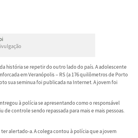
Divulgação
da história se repetir do outro lado do país. A adolescente
 enforcada em Veranópolis – RS (a 176 quilômetros de Porto
to sua seminua foi publicada na Internet. A jovem foi
entregou à polícia se apresentando como o responsável
iu de controle sendo repassada para mais e mais pessoas.
er alertado-a. A colega contou à polícia que a jovem