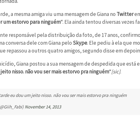
stornada.
arde, a mesma amiga viu uma mensagem de Giana no
Twitter
em
er um estorvo para ninguém
“. Ela ainda tentou diversas vezes 
nte responsável pela distribuição da foto, de 17 anos, confir
a conversa dele com Giana pelo
Skype
. Ele pediu à ela que mo
que repassou a outros quatro amigos, segundo disse em depoi
uicídio, Giana postou a sua mensagem de despedida que está e
jeito nisso. não vou ser mais estorvo pra ninguém
“
[sic]
.
tarde eu dou um jeito nisso. não vou ser mais estorvo pra ninguém
 (@Giih_Fabi)
November 14, 2013