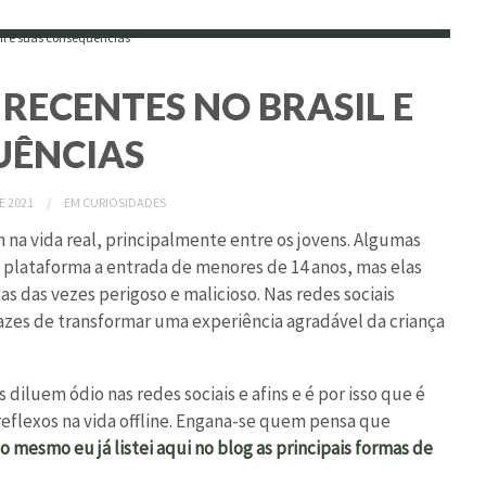
 RECENTES NO BRASIL E
UÊNCIAS
E 2021
EM
CURIOSIDADES
 na vida real, principalmente entre os jovens. Algumas
a plataforma a entrada de menores de 14 anos, mas elas
as das vezes perigoso e malicioso. Nas redes sociais
pazes de transformar uma experiência agradável da criança
iluem ódio nas redes sociais e afins e é por isso que é
eflexos na vida offline. Engana-se quem pensa que
so mesmo eu já listei aqui no blog as principais formas de