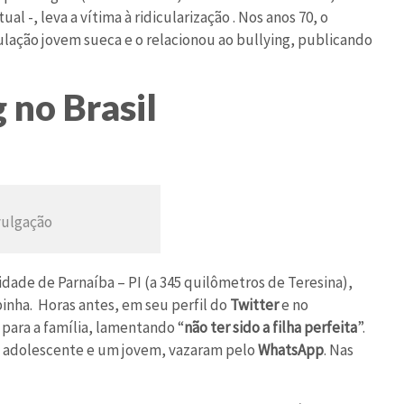
al -, leva a vítima à ridicularização . Nos anos 70, o
lação jovem sueca e o relacionou ao bullying, publicando
 no Brasil
ivulgação
cidade de Parnaíba – PI (a 345 quilômetros de Teresina),
inha. Horas antes, em seu perfil do
Twitter
e no
 para a família, lamentando “
não ter sido a filha perfeita
”.
a adolescente e um jovem, vazaram pelo
WhatsApp
. Nas