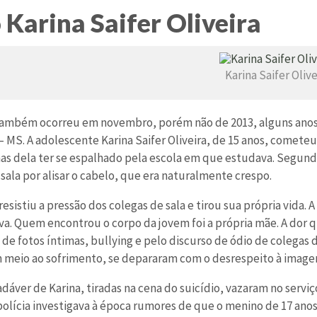
 Karina Saifer Oliveira
Karina Saifer Olive
também ocorreu em novembro, porém não de 2013, alguns anos 
– MS. A adolescente Karina Saifer Oliveira, de 15 anos, comete
mas dela ter se espalhado pela escola em que estudava. Segund
sala por alisar o cabelo, que era naturalmente crespo.
resistiu a pressão dos colegas de sala e tirou sua própria vida.
a. Quem encontrou o corpo da jovem foi a própria mãe. A dor 
de fotos íntimas, bullying e pelo discurso de ódio de colegas 
meio ao sofrimento, se depararam com o desrespeito à imagem
adáver de Karina, tiradas na cena do suicídio, vazaram no servi
 polícia investigava à época rumores de que o menino de 17 an