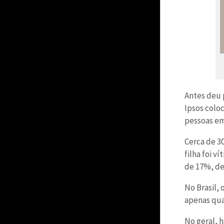
Antes deu 
Ipsos coloc
pessoas em
Cerca de 3
filha foi 
de 17%, de
No Brasil, 
apenas qua
No geral, 