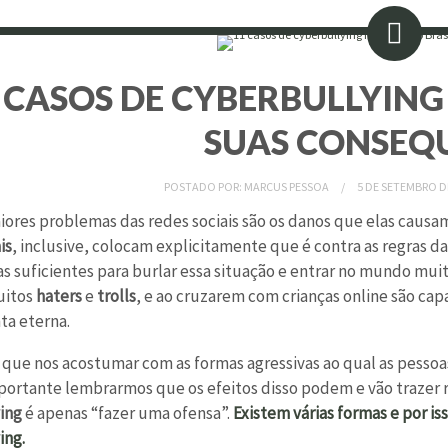
 CASOS DE CYBERBULLYING
SUAS CONSEQ
POSTADO POR:
MARCUS PESSOA
5 DE SETEMBRO D
ores problemas das redes sociais são os danos que elas causam
is
, inclusive, colocam explicitamente que é contra as regras d
s suficientes para burlar essa situação e entrar no mundo muit
uitos
haters
e
trolls
, e ao cruzarem com crianças online são ca
a eterna.
ue nos acostumar com as formas agressivas ao qual as pessoas d
ortante lembrarmos que os efeitos disso podem e vão trazer r
ing
é apenas “fazer uma ofensa”.
Existem várias formas e por is
ing.