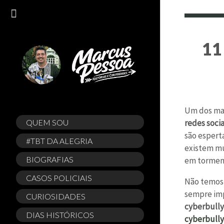
11
Um dos mai
QUEM SOU
redes socia
são esperta
#TBT DA ALEGRIA
existem m
BIOGRAFIAS
em torment
CASOS POLICIAIS
Não temos q
sempre imp
CURIOSIDADES
cyberbully
DIAS HISTÓRICOS
cyberbully