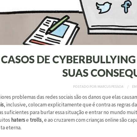
 CASOS DE CYBERBULLYING
SUAS CONSEQ
POSTADO POR:
MARCUS PESSOA
E
ores problemas das redes sociais são os danos que elas causam
is
, inclusive, colocam explicitamente que é contra as regras d
s suficientes para burlar essa situação e entrar no mundo muit
uitos
haters
e
trolls
, e ao cruzarem com crianças online são ca
a eterna.