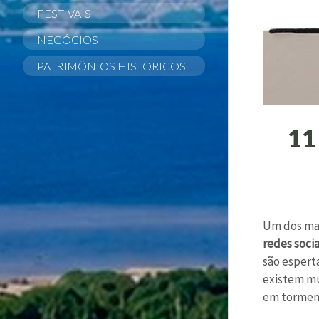
FESTIVAIS
NEGÓCIOS
PATRIMÔNIOS HISTÓRICOS
11
Um dos mai
redes socia
são esperta
existem m
em torment