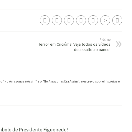
Próximo
Terror em Criciúma! Veja todos os vídeos
do assalto ao banco!
ei o “No Amazonas é Assim” e o "No Amazonas Era Assim"; e escrevo sobre Histórias e
ímbolo de Presidente Figueiredo!