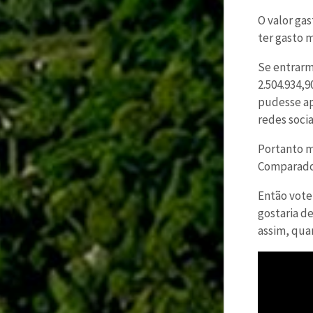
O valor gas
ter gasto 
Se entrarm
2.504.934,
pudesse ap
redes socia
Portanto m
Comparado 
Então vote
gostaria de
assim, qua