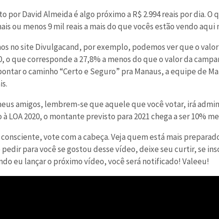
to por David Almeida é algo próximo a R$ 2.994 reais por dia. O
mais ou menos 9 mil reais a mais do que vocês estão vendo aqu
os no site Divulgacand, por exemplo, podemos ver que o valor
90, o que corresponde a 27,8% a menos do que o valor da camp
ontar o caminho “Certo e Seguro” pra Manaus, a equipe de Ma
is.
eus amigos, lembrem-se que aquele que você votar, irá admini
à LOA 2020, o montante previsto para 2021 chega a ser 10% me
 consciente, vote com a cabeça. Veja quem está mais preparado
 pedir para você se gostou desse vídeo, deixe seu curtir, se i
ndo eu lançar o próximo vídeo, você será notificado! Valeeu!