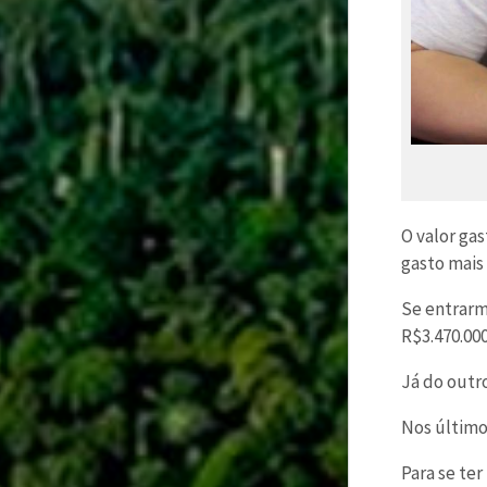
O valor gas
gasto mais
Se entrarm
R$3.470.000
Já do outr
Nos últimos
Para se te