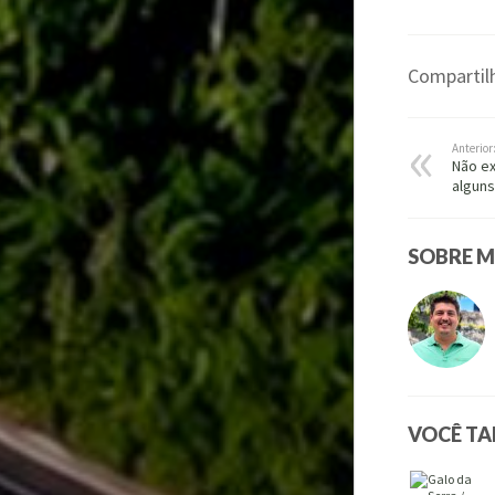
Compartilh
Anterior
Não ex
alguns
SOBRE M
VOCÊ T