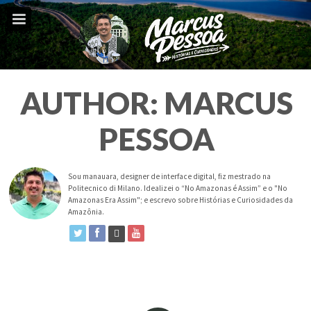
AUTHOR: MARCUS
PESSOA
Sou manauara, designer de interface digital, fiz mestrado na
Politecnico di Milano. Idealizei o “No Amazonas é Assim” e o "No
Amazonas Era Assim"; e escrevo sobre Histórias e Curiosidades da
Amazônia.