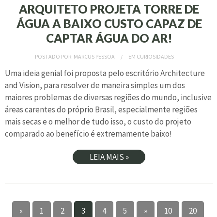
ARQUITETO PROJETA TORRE DE
ÁGUA A BAIXO CUSTO CAPAZ DE
CAPTAR ÁGUA DO AR!
POSTADO POR:
MARCUS PESSOA
EM
CURIOSIDADES
Uma ideia genial foi proposta pelo escritório Architecture
and Vision, para resolver de maneira simples um dos
maiores problemas de diversas regiões do mundo, inclusive
áreas carentes do próprio Brasil, especialmente regiões
mais secas e o melhor de tudo isso, o custo do projeto
comparado ao benefício é extremamente baixo!
LEIA MAIS »
«
1
2
3
4
5
»
10
20