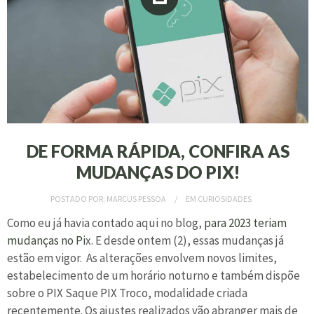
DE FORMA RÁPIDA, CONFIRA AS
MUDANÇAS DO PIX!
POSTADO POR:
MARCUS PESSOA
EM
CURIOSIDADES
Como eu já havia contado aqui no blog,
para 2023 teriam
mudanças no Pi
x. E desde ontem (2), essas mudanças já
estão em vigor. As alterações envolvem novos limites,
estabelecimento de um horário noturno e também dispõe
sobre o PIX Saque PIX Troco, modalidade criada
recentemente. Os ajustes realizados vão abranger mais de