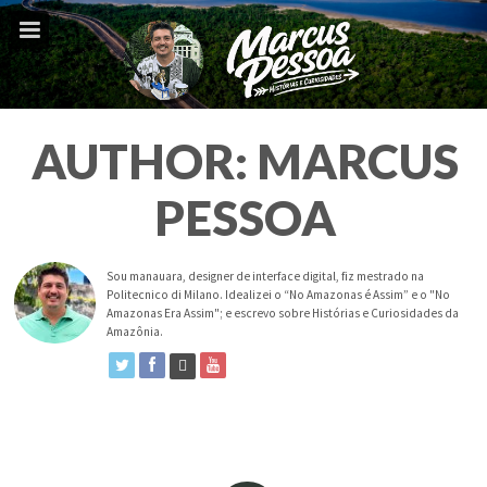
AUTHOR: MARCUS
PESSOA
Sou manauara, designer de interface digital, fiz mestrado na
Politecnico di Milano. Idealizei o “No Amazonas é Assim” e o "No
Amazonas Era Assim"; e escrevo sobre Histórias e Curiosidades da
Amazônia.