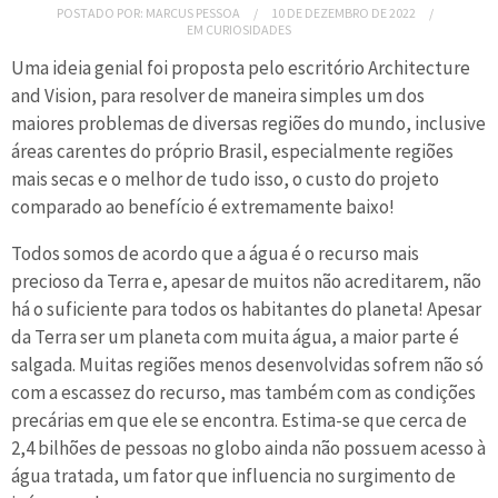
POSTADO POR:
MARCUS PESSOA
10 DE DEZEMBRO DE 2022
EM
CURIOSIDADES
Uma ideia genial foi proposta pelo escritório Architecture
and Vision, para resolver de maneira simples um dos
maiores problemas de diversas regiões do mundo, inclusive
áreas carentes do próprio Brasil, especialmente regiões
mais secas e o melhor de tudo isso, o custo do projeto
comparado ao benefício é extremamente baixo!
Todos somos de acordo que a água é o recurso mais
precioso da Terra e, apesar de muitos não acreditarem, não
há o suficiente para todos os habitantes do planeta! Apesar
da Terra ser um planeta com muita água, a maior parte é
salgada. Muitas regiões menos desenvolvidas sofrem não só
com a escassez do recurso, mas também com as condições
precárias em que ele se encontra. Estima-se que cerca de
2,4 bilhões de pessoas no globo ainda não possuem acesso à
água tratada, um fator que influencia no surgimento de