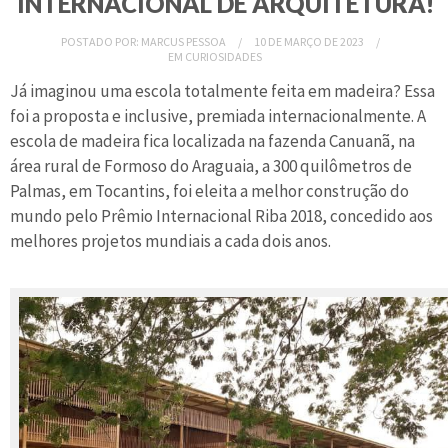
INTERNACIONAL DE ARQUITETURA!
POSTADO POR:
MARCUS PESSOA
10 DE MARÇO DE 2023
EM
CURIOSIDADES
Já imaginou uma escola totalmente feita em madeira? Essa
foi a proposta e inclusive, premiada internacionalmente. A
escola de madeira fica localizada na fazenda Canuanã, na
área rural de Formoso do Araguaia, a 300 quilômetros de
Palmas, em Tocantins, foi eleita a melhor construção do
mundo pelo Prêmio Internacional Riba 2018, concedido aos
melhores projetos mundiais a cada dois anos.