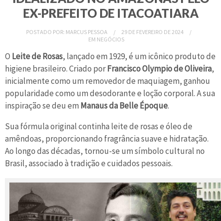
EX-PREFEITO DE ITACOATIARA
POSTADO POR:
MARCUS PESSOA
29 DE FEVEREIRO DE 2024
EM
NEGÓCIOS
O
Leite de Rosas
, lançado em 1929, é um icônico produto de
higiene brasileiro. Criado por
Francisco Olympio de Oliveira
,
inicialmente como um removedor de maquiagem, ganhou
popularidade como um desodorante e loção corporal. A sua
inspiração se deu em
Manaus da Belle Époque
.
Sua fórmula original continha leite de rosas e óleo de
amêndoas, proporcionando fragrância suave e hidratação.
Ao longo das décadas, tornou-se um símbolo cultural no
Brasil, associado à tradição e cuidados pessoais.