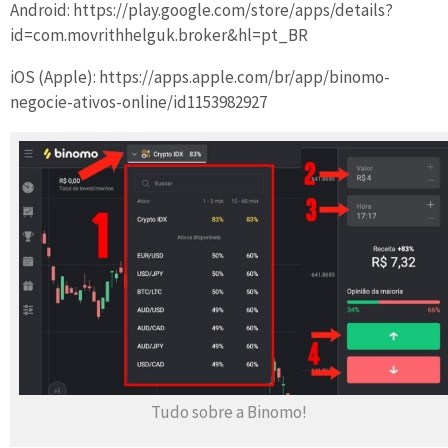
Android: https://play.google.com/store/apps/details?
id=com.movrithhelguk.broker&hl=pt_BR
iOS (Apple): https://apps.apple.com/br/app/binomo-
negocie-ativos-online/id1153982927
Tudo sobre a Binomo!