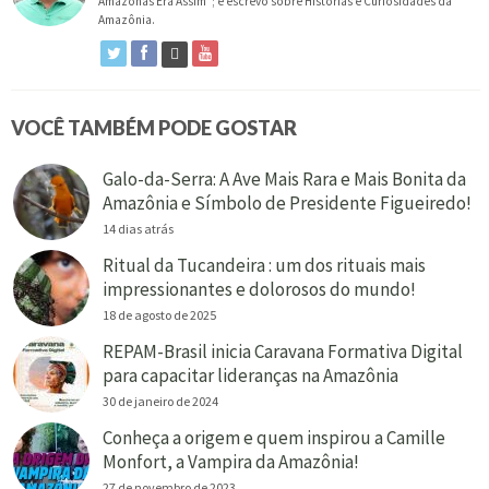
Amazonas Era Assim"; e escrevo sobre Histórias e Curiosidades da
Amazônia.
VOCÊ TAMBÉM PODE GOSTAR
Galo-da-Serra: A Ave Mais Rara e Mais Bonita da
Amazônia e Símbolo de Presidente Figueiredo!
14 dias atrás
Ritual da Tucandeira : um dos rituais mais
impressionantes e dolorosos do mundo!
18 de agosto de 2025
REPAM-Brasil inicia Caravana Formativa Digital
para capacitar lideranças na Amazônia
30 de janeiro de 2024
Conheça a origem e quem inspirou a Camille
Monfort, a Vampira da Amazônia!
27 de novembro de 2023