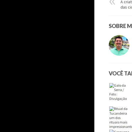
A cria
das c
SOBRE M
VOCÊ T