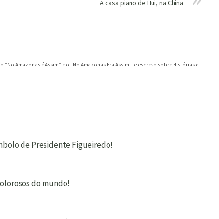
A casa piano de Hui, na China
ei o “No Amazonas é Assim” e o "No Amazonas Era Assim"; e escrevo sobre Histórias e
ímbolo de Presidente Figueiredo!
 dolorosos do mundo!