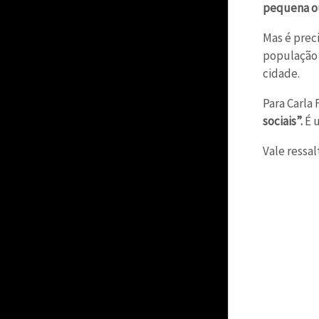
pequena ou
Mas é prec
população 
cidade.
Para Carla
sociais”.
É u
Vale ressal