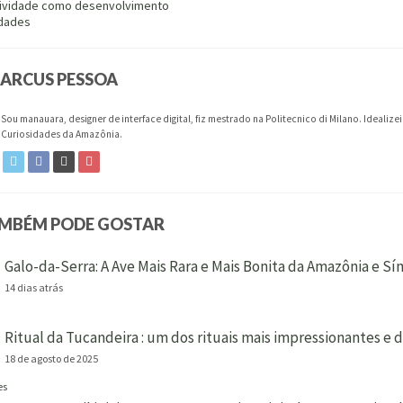
tividade como desenvolvimento
idades
ARCUS PESSOA
Sou manauara, designer de interface digital, fiz mestrado na Politecnico di Milano. Idealiz
Curiosidades da Amazônia.
AMBÉM PODE GOSTAR
Galo-da-Serra: A Ave Mais Rara e Mais Bonita da Amazônia e S
14 dias atrás
Ritual da Tucandeira : um dos rituais mais impressionantes e
18 de agosto de 2025