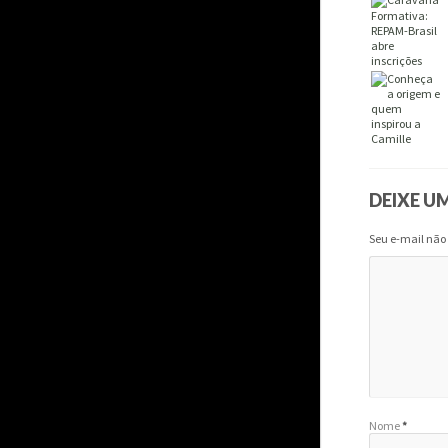
DEIXE U
Seu e-mail não
Nome
*