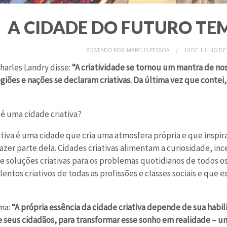
A CIDADE DO FUTURO TEM
POSTADO POR:
MARCUS PESSOA
16 DE JULHO DE
harles Landry disse:
“A criatividade se tornou um mantra de no
giões e nações se declaram criativas. Da última vez que contei,
 é uma cidade criativa?
tiva é uma cidade que cria uma atmosfera própria e que inspira 
fazer parte dela. Cidades criativas alimentam a curiosidade, i
e soluções criativas para os problemas quotidianos de todos os 
ntos criativos de todas as profissões e classes sociais e que 
rma:
“A própria essência da cidade criativa depende de sua habil
e seus cidadãos, para transformar esse sonho em realidade – u