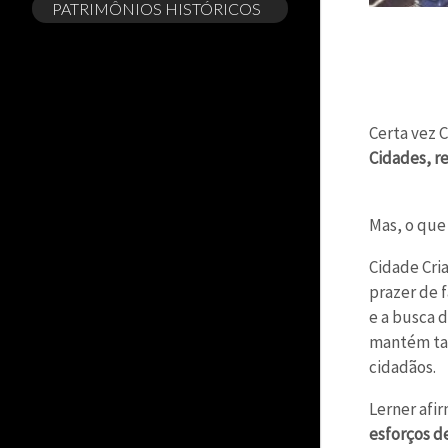
PATRIMÔNIOS HISTÓRICOS
Certa vez C
Cidades, re
Mas, o que
Cidade Cria
prazer de 
e a busca d
mantém tale
cidadãos.
Lerner afi
esforços d