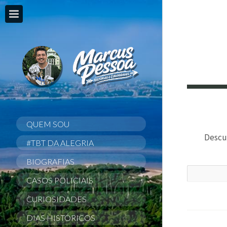
QUEM SOU
Descul
#TBT DA ALEGRIA
BIOGRAFIAS
CASOS POLICIAIS
CURIOSIDADES
DIAS HISTÓRICOS