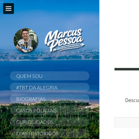
QUEM SOU
#TBT DA ALEGRIA
BIOGRAFIAS
Descul
CASOS POLICIAIS
CURIOSIDADES
DIAS HISTÓRICOS