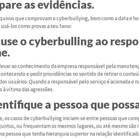
epare as evidências.
rquivos que comprovam o cyberbullying, bem como a data e hor
 usá-los como provas a seu favor.
cuse o cyberbulling ao respo
ne.
levar ao conhecimento da empresa responsável pela manutenção
contecendo e pedir providências no sentido de retirar o conteú
os usuários. Quando a responsável pelo serviço é acionada e n
 à vítima das agressões.
dentifique a pessoa que poss
, os casos de cyberbullying iniciam-se entre pessoas que co
juntos, ou frequentam os mesmos lugares, ou até mesmo são 
ma pessoa que tenha hierarquia superior na relação identificada