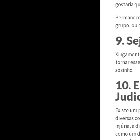
gostaria qu
Permanecer
grupo, ou 
9. Se
Xingamento
tornar esse
sozinho.
10. 
Judic
Existe um 
diversas c
injúria, a
como um di