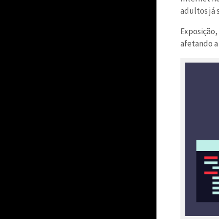
adultos já
Exposição,
afetando a