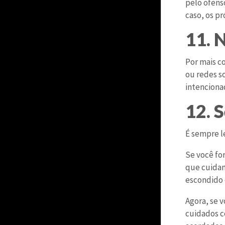
pelo ofens
caso, os p
11. 
Por mais c
ou redes s
intenciona
12. 
É sempre le
Se você fo
que cuidam
escondido 
Agora, se 
cuidados c