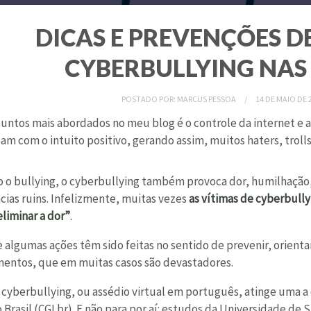
DICAS E PREVENÇÕES D
CYBERBULLYING NAS 
POSTADO POR:
MARCUS PESSOA
14 DE MAIO DE 
untos mais abordados no meu blog é o controle da internet e a
sam com o intuito positivo, gerando assim, muitos haters, tro
 o bullying, o cyberbullying também provoca dor, humilhação
ias ruins. Infelizmente, muitas vezes
as vítimas de cyberbully
eliminar a dor”
.
 algumas ações têm sido feitas no sentido de prevenir, orienta
ntos, que em muitas casos são devastadores.
cyberbullying, ou assédio virtual em português, atinge uma a 
o Brasil (CGI.br). E não para por aí: estudos da Universidade 