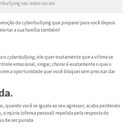
rbullying nas redes sociais
revenção do cyberbullying que preparei para você depois
alertar a sua família também!
ca o
cyberbullying
, ele quer exatamente que a vítima se
ntrole emocional, xingar, chorar é exatamente o que o
erecem a oportunidade que você bloquei sem precisar dar
da.
as, quando você se iguala ao seu agressor, acaba perdendo
 a injúria (ofensa pessoal) repelida pela resposta do
xa de ser punida.