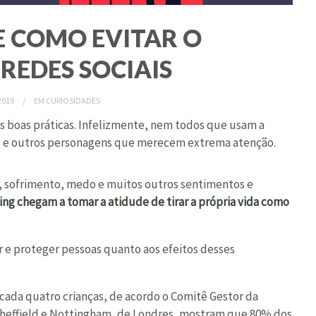
E COMO EVITAR O
REDES SOCIAIS
2019
EM
CURIOSIDADES
s boas práticas. Infelizmente, nem todos que usam a
lls e outros personagens que merecem extrema atenção.
, sofrimento, medo e muitos outros sentimentos e
ing chegam a tomar a atidude de tirar a própria vida como
r e proteger pessoas quanto aos efeitos desses
cada quatro crianças, de acordo o Comitê Gestor da
de Sheffield e Nottingham, de Londres, mostram que 80% dos