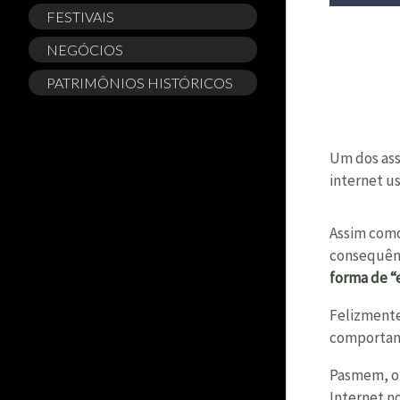
FESTIVAIS
NEGÓCIOS
PATRIMÔNIOS HISTÓRICOS
Um dos ass
internet u
Assim como
consequênc
forma de “
Felizmente
comportame
Pasmem, o 
Internet n