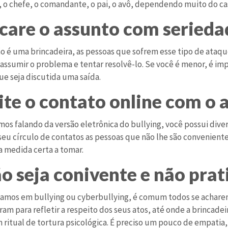
, o chefe, o comandante, o pai, o avô, dependendo muito do ca
ncare o assunto com serieda
ão é uma brincadeira, as pessoas que sofrem esse tipo de ataqu
 assumir o problema e tentar resolvê-lo. Se você é menor, é im
ue seja discutida uma saída.
vite o contato online com o 
os falando da versão eletrônica do bullying, você possui diver
 seu círculo de contatos as pessoas que não lhe são convenient
a medida certa a tomar.
ão seja conivente e não prat
amos em bullying ou cyberbullying, é comum todos se acharem
ram para refletir a respeito dos seus atos, até onde a brincad
m ritual de tortura psicológica. É preciso um pouco de empatia