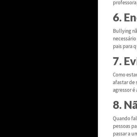
professora
6. E
Bullying n
necessário
pais para q
7. E
Como estam
afastar de
agressor é 
8. N
Quando fal
pessoas pa
passar a u