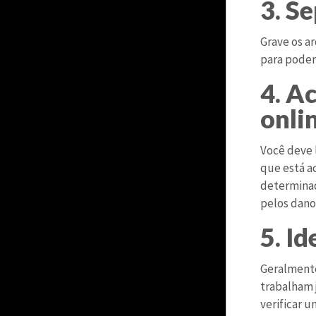
3. S
Grave os a
para poder
4. A
onli
Você deve 
que está a
determinad
pelos danos
5. I
Geralmente
trabalham 
verificar u