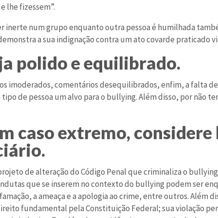
e lhe fizessem”.
 inerte num grupo enquanto outra pessoa é humilhada també
demonstra a sua indignação contra um ato covarde praticado vi
ja polido e equilibrado.
s imoderados, comentários desequilibrados, enfim, a falta de
 tipo de pessoa um alvo para o bullying. Além disso, por não te
Em caso extremo, considere 
iário.
projeto de alteração do Código Penal que criminaliza o bullyin
ondutas que se inserem no contexto do bullying podem ser enq
 difamação, a ameaça e a apologia ao crime, entre outros. Além 
reito fundamental pela Constituição Federal; sua violação per