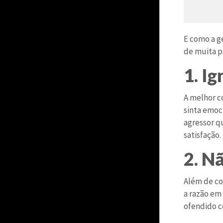
E como a g
de muita p
1. Ig
A melhor c
sinta emoc
agressor q
satisfação.
2. N
Além de co
a razão em 
ofendido co