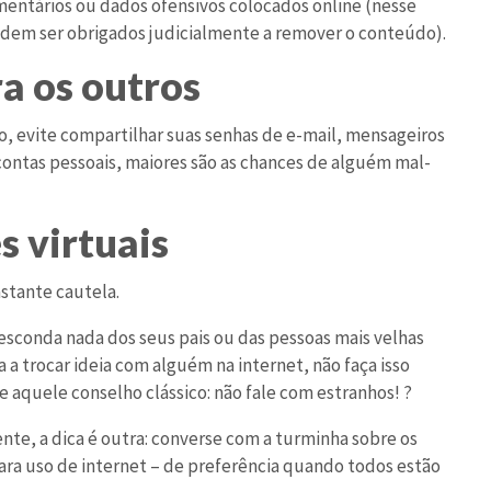
omentários ou dados ofensivos colocados online (nesse
podem ser obrigados judicialmente a remover o conteúdo).
ra os outros
o, evite compartilhar suas senhas de e-mail, mensageiros
contas pessoais, maiores são as chances de alguém mal-
s virtuais
astante cautela.
 esconda nada dos seus pais ou das pessoas mais velhas
 trocar ideia com alguém na internet, não faça isso
 aquele conselho clássico: não fale com estranhos! ?
nte, a dica é outra: converse com a turminha sobre os
para uso de internet – de preferência quando todos estão