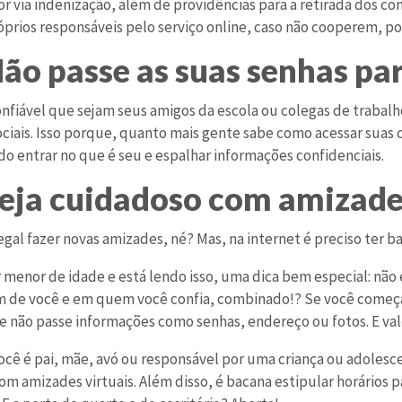
or via indenização, além de providências para a retirada dos c
róprios responsáveis pelo serviço online, caso não cooperem, 
Não passe as suas senhas pa
onfiável que sejam seus amigos da escola ou colegas de trabalh
ociais. Isso porque, quanto mais gente sabe como acessar suas 
do entrar no que é seu e espalhar informações confidenciais.
Seja cuidadoso com amizade
gal fazer novas amizades, né? Mas, na internet é preciso ter b
r menor de idade e está lendo isso, uma dica bem especial: não
 de você e em quem você confia, combinado!? Se você começa a
e não passe informações como senhas, endereço ou fotos. E vale
você é pai, mãe, avó ou responsável por uma criança ou adolesce
om amizades virtuais. Além disso, é bacana estipular horários 