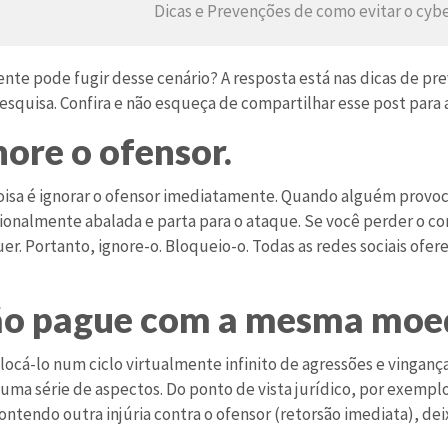
Dicas e Prevenções de como evitar o cybe
ente pode fugir desse cenário? A resposta está nas dicas de p
esquisa. Confira e não esqueça de compartilhar esse post para 
nore o ofensor.
oisa é ignorar o ofensor imediatamente. Quando alguém provo
ionalmente abalada e parta para o ataque. Se você perder o co
uer. Portanto, ignore-o. Bloqueio-o. Todas as redes sociais of
ão pague com a mesma moe
locá-lo num ciclo virtualmente infinito de agressões e vinganç
uma série de aspectos. Do ponto de vista jurídico, por exemplo,
ntendo outra injúria contra o ofensor (retorsão imediata), dei